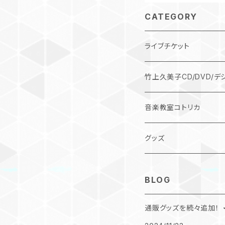
CATEGORY
ライブチケット
竹上久美子CD/DVD/デ
デジタル作品
音楽教室コトリカ
CD
グッズ
DVD
BLOG
コンピレーションCD
通販グッズを続々追加！