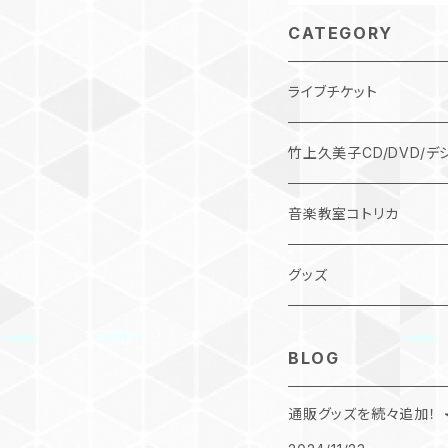
CATEGORY
ライブチケット
竹上久美子CD/DVD/デ
デジタル作品
音楽教室コトリカ
CD
グッズ
DVD
BLOG
コンピレーションCD
通販グッズを続々追加！