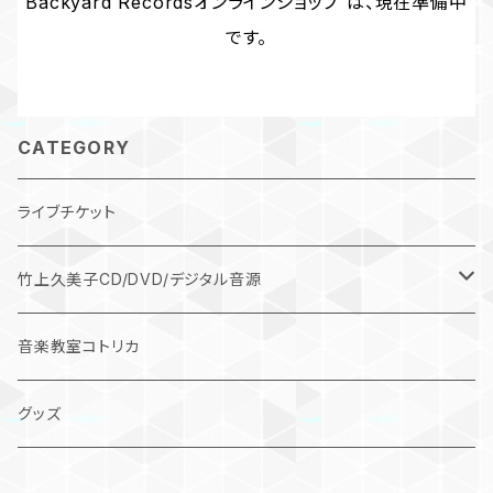
Backyard Recordsオンラインショップ は、現在準備中
です。
CATEGORY
ライブチケット
竹上久美子CD/DVD/デジタル音源
デジタル作品
音楽教室コトリカ
CD
グッズ
DVD