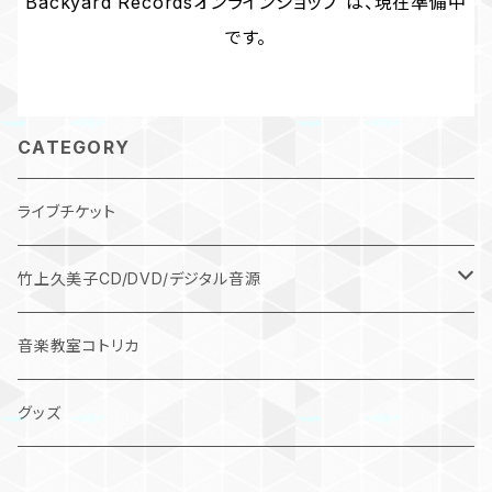
Backyard Recordsオンラインショップ は、現在準備中
です。
CATEGORY
ライブチケット
竹上久美子CD/DVD/デジタル音源
デジタル作品
音楽教室コトリカ
CD
グッズ
DVD